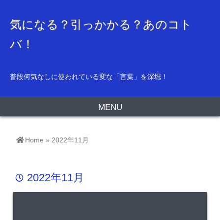
気になる？引っかかる？あのコト
バ！
普段何気なしに使われている変な「言葉」を深堀！
MENU
Home
»
2022年11月
2022年11月
time