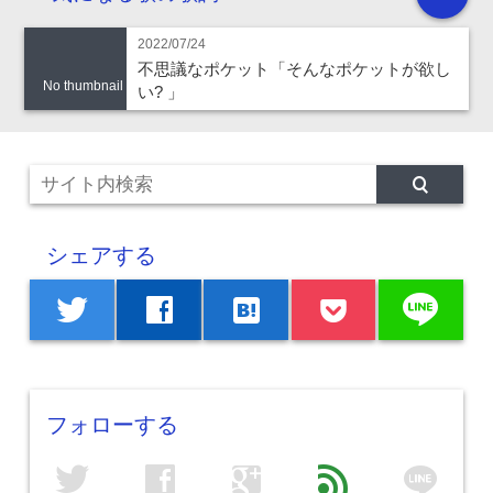
2022/07/24
不思議なポケット「そんなポケットが欲し
No thumbnail
い? 」
シェアする
line
twitter
facebook
hatenabookmark
フォローする
line
twitter
facebook
google
feed