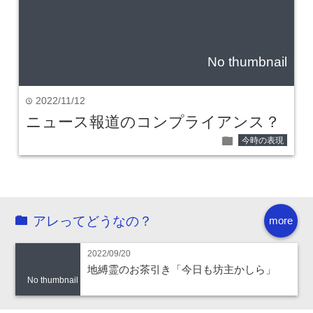
No thumbnail
2022/11/12
time
ニュース報道のコンプライアンス？
folder
今時の表現
アレってどうなの？
more
2022/09/20
地縛霊のお茶引き「今日も坊主かしら」
No thumbnail